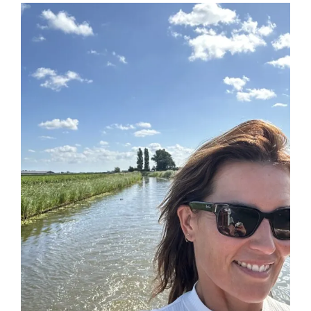
Bekijk
grotere
afbeelding