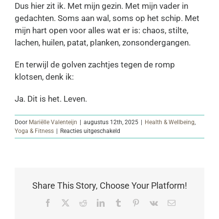
Dus hier zit ik. Met mijn gezin. Met mijn vader in
gedachten. Soms aan wal, soms op het schip. Met
mijn hart open voor alles wat er is: chaos, stilte,
lachen, huilen, patat, planken, zonsondergangen.
En terwijl de golven zachtjes tegen de romp
klotsen, denk ik:
Ja. Dit is het. Leven.
Door
Mariëlle Valenteijn
|
augustus 12th, 2025
|
Health & Wellbeing
,
voor
Yoga & Fitness
|
Reacties uitgeschakeld
TUSSEN
WAL
&
SCHIP
Share This Story, Choose Your Platform!
Facebook
Twitter
Reddit
LinkedIn
Tumblr
Pinterest
Vk
E-
mail