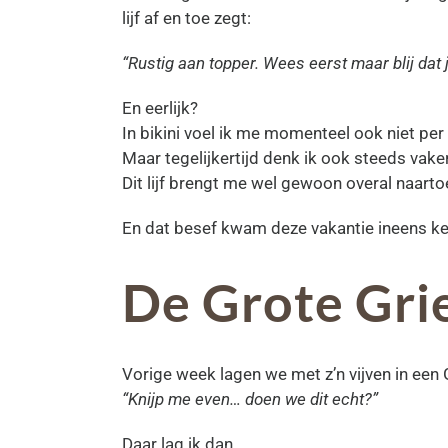
lijf af en toe zegt:
“Rustig aan topper. Wees eerst maar blij dat
En eerlijk?
In bikini voel ik me momenteel ook niet per s
Maar tegelijkertijd denk ik ook steeds vake
Dit lijf brengt me wel gewoon overal naartoe
En dat besef kwam deze vakantie ineens ke
De Grote Gri
Vorige week lagen we met z’n vijven in ee
“Knijp me even… doen we dit echt?”
Daar lag ik dan.