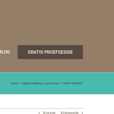
BLOG
GRATIS PROEFSESSIE
Home
Health & Wellbeing
Yoga & Fitness
HAPPY NEW ME?
Vorige
Volgende