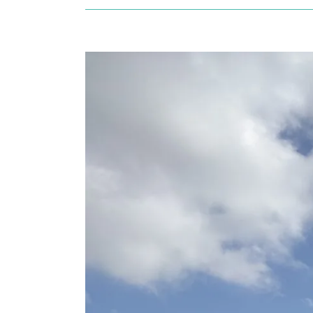
Bekijk
grotere
afbeelding