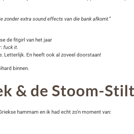
 je zonder extra sound effects van die bank afkomt.”
e de fitgirl van het jaar
r:
fuck it
.
. Letterlijk. En heeft ook al zoveel doorstaan!
ihard binnen.
ek & de Stoom-Stil
n Griekse hammam en ik had echt zo’n moment van: