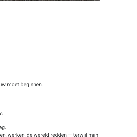
ieuw moet beginnen.
s.
eg.
ten, werken, de wereld redden — terwijl mijn