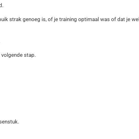
d.
buik strak genoeg is, of je training optimaal was of dat je 
.
e volgende stap.
ssenstuk.