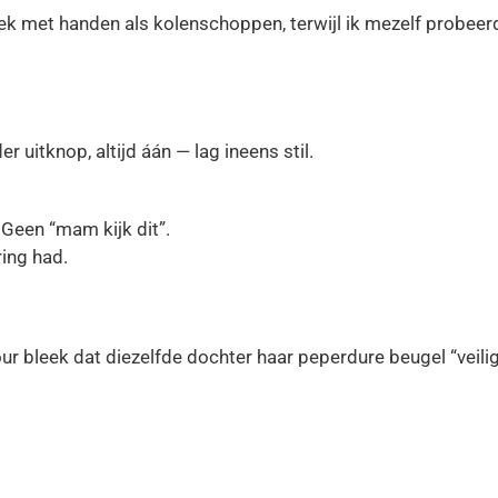
 met handen als kolenschoppen, terwijl ik mezelf probeerd
 uitknop, altijd áán — lag ineens stil.
Geen “mam kijk dit”.
ring had.
tour bleek dat diezelfde dochter haar peperdure beugel “vei