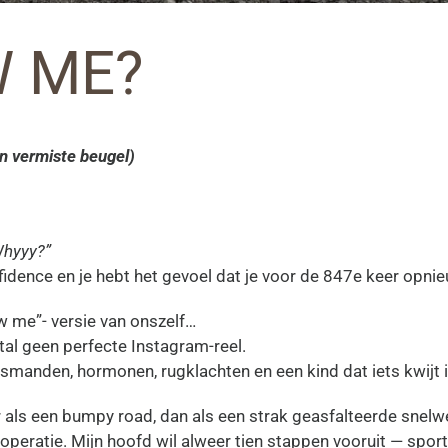
 ME?
en vermiste beugel)
hyyy?”
nfidence en je hebt het gevoel dat je voor de 847e keer opn
ew me”- versie van onszelf…
stal geen perfecte Instagram-reel.
smanden, hormonen, rugklachten en een kind dat iets kwijt i
 als een bumpy road, dan als een strak geasfalteerde snelw
goperatie. Mijn hoofd wil alweer tien stappen vooruit — spor