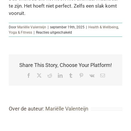
te zijn. Het hoeft niet perfect. Zelfs een slak komt
vooruit.
Door
Mariëlle Valenteijn
|
september 19th, 2025
|
Health & Wellbeing
,
voor
Yoga & Fitness
|
Reacties uitgeschakeld
MANIFESTEREN?
Mijn
galblaas
dacht
van
niet.
Share This Story, Choose Your Platform!
Facebook
Twitter
Reddit
LinkedIn
Tumblr
Pinterest
Vk
E-
mail
Over de auteur:
Mariëlle Valenteijn