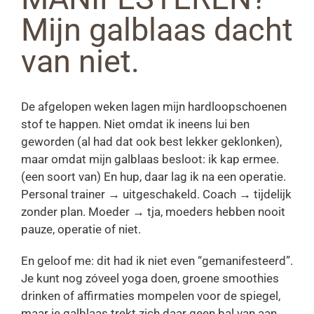
Mijn galblaas dacht
van niet.
De afgelopen weken lagen mijn hardloopschoenen
stof te happen. Niet omdat ik ineens lui ben
geworden (al had dat ook best lekker geklonken),
maar omdat mijn galblaas besloot: ik kap ermee.
(een soort van) En hup, daar lag ik na een operatie.
Personal trainer → uitgeschakeld. Coach → tijdelijk
zonder plan. Moeder → tja, moeders hebben nooit
pauze, operatie of niet.
En geloof me: dit had ik niet even “gemanifesteerd”.
Je kunt nog zóveel yoga doen, groene smoothies
drinken of affirmaties mompelen voor de spiegel,
maar je galblaas trekt zich daar geen bal van aan.