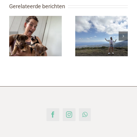
Gerelateerde berichten
FITGIRL MET
HAPPY NEW
EEN KLEINE
ME?
UPDATE