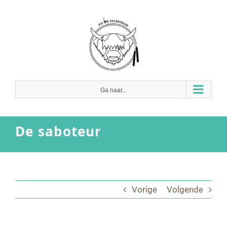
Ga
naar
inhoud
Ga naar...
De saboteur
Vorige
Volgende