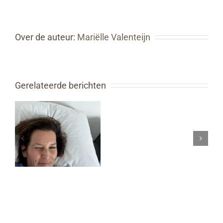
Over de auteur:
Mariëlle Valenteijn
Gerelateerde berichten
Soms weet ik
BELIEVE
N
het ook even
IN
LD
niet meer
YOU