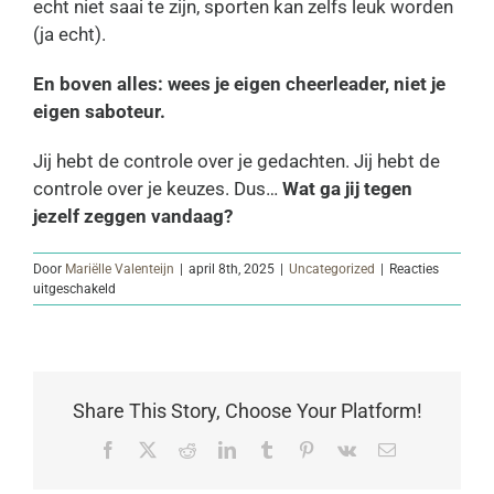
echt niet saai te zijn, sporten kan zelfs leuk worden
(ja echt).
En boven alles: wees je eigen cheerleader, niet je
eigen saboteur.
Jij hebt de controle over je gedachten. Jij hebt de
controle over je keuzes. Dus…
Wat ga jij tegen
jezelf zeggen vandaag?
Door
Mariëlle Valenteijn
|
april 8th, 2025
|
Uncategorized
|
Reacties
voor
uitgeschakeld
De
saboteur
Share This Story, Choose Your Platform!
Facebook
Twitter
Reddit
LinkedIn
Tumblr
Pinterest
Vk
E-
mail