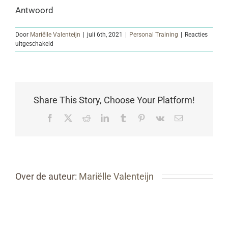
Antwoord
Door
Mariëlle Valenteijn
|
juli 6th, 2021
|
Personal Training
|
Reacties
voor
uitgeschakeld
Wanneer
is
het?
Share This Story, Choose Your Platform!
Facebook
Twitter
Reddit
LinkedIn
Tumblr
Pinterest
Vk
E-
mail
Over de auteur:
Mariëlle Valenteijn